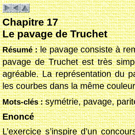
Chapitre 17
Le pavage de Truchet
le pavage consiste à remp
R
ésum
é
:
pavage de Truchet est très simpl
agréable. La représentation du p
les courbes dans la même couleur
symétrie, pavage, parit
Mots-cl
és
:
Enoncé
L’exercice s’inspire d’un concou