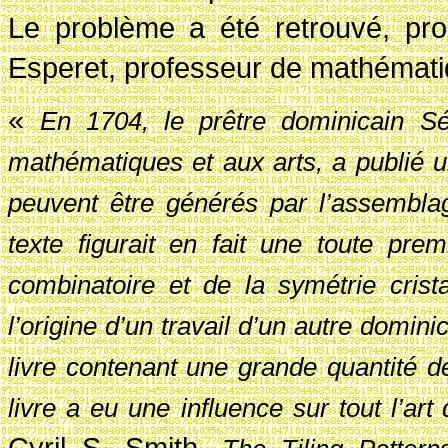
Le problème a été retrouvé, prop
Esperet, professeur de mathématiq
«
En 1704, le pr
être dominicain S
math
ématiques et aux arts, a publi
é u
peuvent
être g
én
ér
és par l’assembla
texte figurait en fait une toute prem
combinatoire et de la sym
étrie crist
l’origine d’un travail d’un autre domini
livre contenant une grande
quantit
é d
livre a eu une
influence sur tout l’art 
Cyril S. Smith,