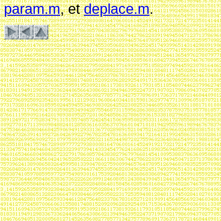
param.m
, et
deplace.m
.