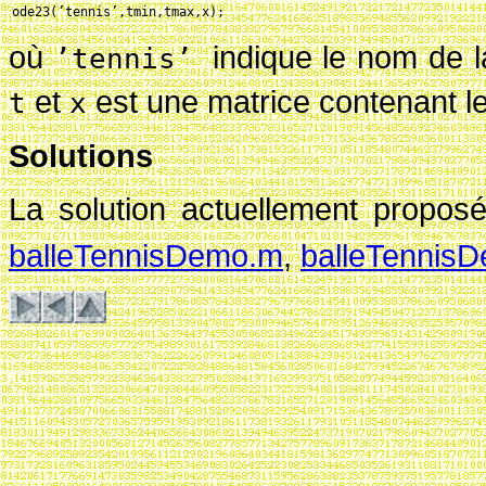
ode23(’tennis’,tmin,tmax,x);
où
indique le nom de l
’tennis’
et
est une matrice contenant le
t
x
Solutions
La solution actuellement propos
balleTennisDemo.m
,
balleTennis