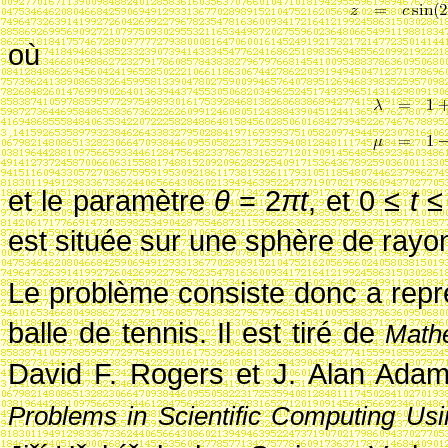
où
et le paramètre
θ
= 2
πt
, et
0
≤
t
est située sur une sphère de ray
Le problème consiste donc a repr
balle de tennis.
Il est tiré de
Math
David F. Rogers et J. Alan Ada
Problems in Scientific Computing U