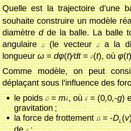
Quelle est la trajectoire d’une b
souhaite construire un modèle ré
diamètre
d
de la balle. La balle
angulaire
(le vecteur
a la di
longueur
ω
=
dφ
(
t
)
∕dt
=
(
t
)
, où
φ
(
t
Comme modèle, on peut consi
déplaçant sous l’influence des for
le poids
=
m
, où
= (0
,
0
,
-
g
)
e
gravitation
;
la force de frottement
=
-
D
(
v
L
de
;