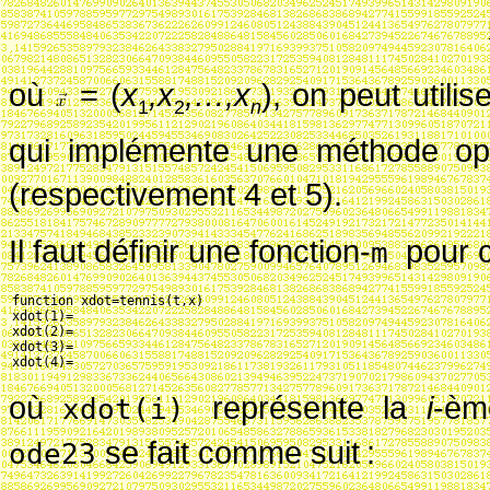
où
= (
x
,x
,
…
,x
)
, on peut utili
1
2
n
qui implémente une méthode opt
(respectivement 4 et 5).
Il faut définir une fonction-
pour 
m
function xdot=tennis(t,x)
xdot(1)=
xdot(2)=
xdot(3)=
xdot(4)=
où
représente la
i
-ème
xdot(i)
se fait comme suit
:
ode23