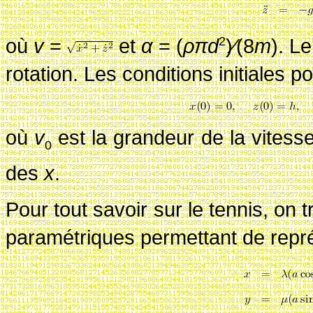
où
v
=
et
α
= (
ρπd
)
∕
(8
m
)
. L
2
rotation. Les conditions initiales p
où
v
est la grandeur de la vitesse
0
des
x
.
Pour tout savoir sur le tennis, on
paramétriques permettant de repré