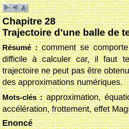
Chapitre 28
Trajectoire d’une balle de t
comment se comporte u
R
ésum
é
:
difficile à calculer car, il faut
trajectoire ne peut pas être obten
des approximations numériques.
approximation, équation
Mots-cl
és
:
accélération, frottement, effet Ma
Enoncé