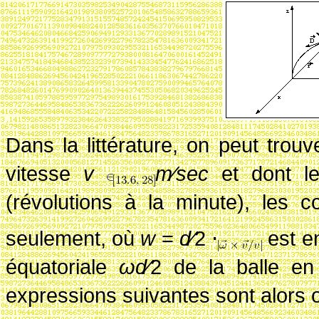
Dans la littérature, on peut trou
vitesse
v
m∕sec
et dont l
(révolutions à la minute), les c
seulement, où
w
=
d∕
2
⋅
est en
équatoriale
ωd∕
2
de la balle en
expressions suivantes sont alors