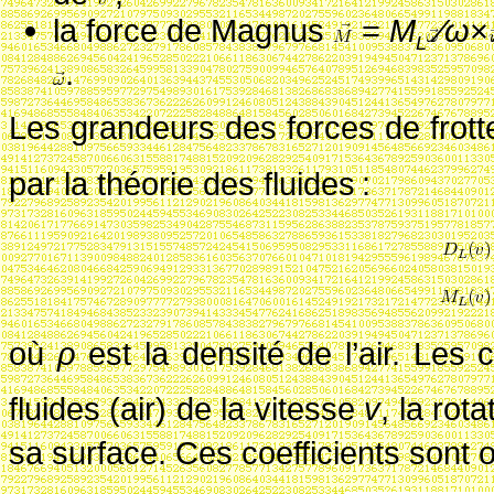
la force de Magnus
=
M
∕ω
×
L
.
Les grandeurs des forces de frot
par la théorie des fluides
:
où
ρ
est la densité de l’air. Les 
fluides (air) de la vitesse
v
, la rot
sa surface. Ces coefficients sont