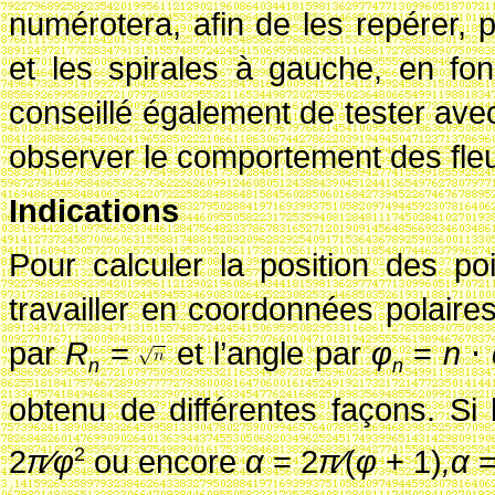
numérotera, afin de les repérer, p
et les spirales à gauche, en fo
conseillé également de tester ave
observer le comportement des fleur
Indications
Pour calculer la position des poi
travailler en coordonnées polaire
par
R
=
et l’angle par
φ
=
n
⋅
n
n
obtenu de différentes façons. Si 
2
π∕φ
ou encore
α
= 2
π∕
(
φ
+ 1)
,α
=
2