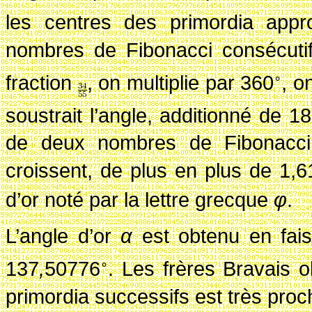
les centres des primordia app
nombres de Fibonacci consécutif
fraction
, on multiplie par
360
, o
∘
soustrait l’angle, additionné de
18
de deux nombres de Fibonacci c
croissent, de plus en plus de 1,
d’or noté par la lettre grecque
φ
.
L’angle d’or
α
est obtenu en fai
137
,
50776
. Les frères Bravais 
∘
primordia successifs est très proch