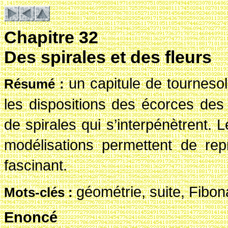
Chapitre 32
Des spirales et des fleurs
un capitule de tourneso
R
ésum
é
:
les dispositions des écorces de
de spirales qui s’interpénètrent.
modélisations permettent de rep
fascinant.
géométrie, suite, Fibon
Mots-cl
és
:
Enoncé