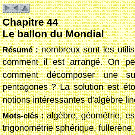
Chapitre 44
Le ballon du Mondial
nombreux sont les utili
R
ésum
é
:
comment il est arrangé. On peu
comment décomposer une su
pentagones
? La solution est ét
notions intéressantes d’algèbre lin
algèbre, géométrie, es
Mots-cl
és
:
trigonométrie sphérique, fullerène