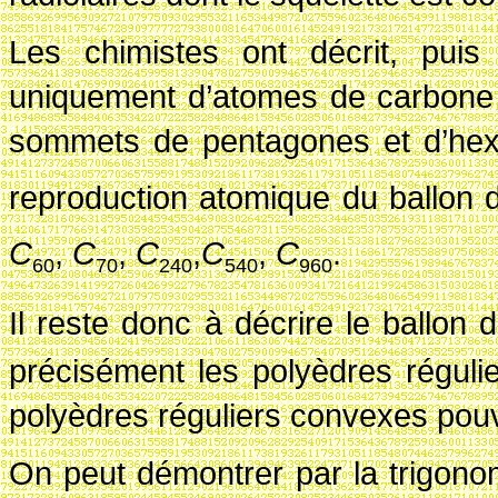
Les chimistes ont décrit, pui
uniquement d’atomes de carbone 
sommets de pentagones et d’hex
reproduction atomique du ballon de
C
,
C
,
C
,
C
,
C
.
60
70
240
540
960
Il reste donc à décrire le ballon d
précisément les polyèdres régulie
polyèdres réguliers convexes pouv
On peut démontrer par la trigonom