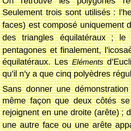
On retrouve les polygones rég
Seulement trois sont utilisés
: l’
faces) est composé uniquement d
des triangles équilatéraux
; le
pentagones et finalement, l’icosa
équilatéraux. Les
d’Eucl
El
éments
qu’il n’y a que cinq polyèdres régul
Sans donner une démonstration f
même façon que deux côtés se r
rejoignent en une droite (arête)
; 
une autre face ou une arête app