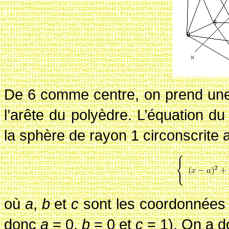
De 6 comme centre, on prend un
l’arête du polyèdre. L’équation du
la sphère de rayon 1 circonscrite
où
a
,
b
et
c
sont les coordonnées 
donc
a
= 0
,
b
= 0
et
c
= 1
). On a 