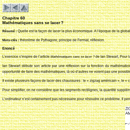
Chapitre 60
Mathématiques sans se lacer
?
Quelle est la façon de lacer la plus économique. A l’époque de la globa
R
ésum
é
:
théorème de Pythagore, principe de Fermat, réflexion.
Mots-cl
és
:
Enoncé
L’exercice s’inspire de l’article
de Ian Stewart, Pour 
Math
ématiques sans se lacer
?
Ian Stewart débute son article par une réflexion sur la fonction du mathématic
opportunité de faire des mathématiques, là où d’autres ne voient pas une possib
Il existe plusieurs façons de lacer des chaussures
: le « zigzag américain », le « 
Pour simplifier, on ne considère que les segments rectilignes, la quantité supplé
L’ordinateur n’est certainement pas nécessaire pour résoudre ce problème. Il perme