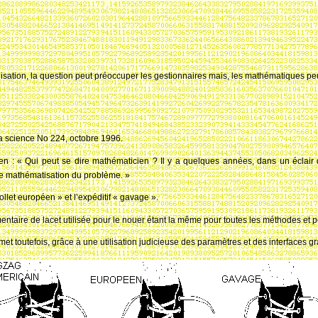
lisation, la question peut préoccuper les gestionnaires mais, les mathématiques peu
la science No 224, octobre 1996.
ien
: « Qui peut se dire mathématicien
? Il y a quelques années, dans un éclair d
le mathématisation du problème. »
collet européen » et l’expéditif « gavage ».
mentaire de lacet utilisée pour le nouer étant la même pour toutes les méthodes et 
t toutefois, grâce à une utilisation judicieuse des paramètres et des interfaces gr