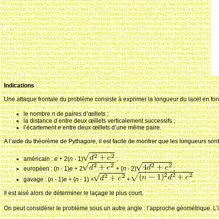
Indications
Une attaque frontale du problème consiste à exprimer la longueur du lacet en fon
le nombre
n
de paires d’œillets
;
la distance
d
entre deux œillets verticalement successifs
;
l’écartement
e
entre deux œillets d’une même paire.
A l’aide du théorème de Pythagore, il est facile de montrer que les longueurs sont
américain
:
e
+ 2(
n
-
1)
;
européen
:
(
n
-
1)
e
+ 2
+ (
n
-
2)
;
gavage
:
(
n
-
1)
e
+ (
n
-
1)
×
+
.
Il est aisé alors de déterminer le laçage le plus court.
On peut considérer le problème sous un autre angle
: l’approche géométrique. L’