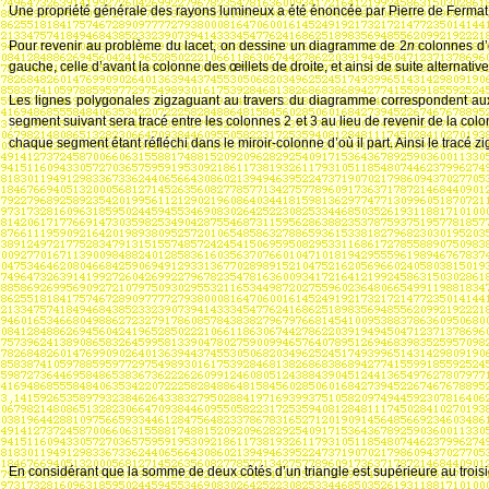
Une propriété générale des rayons lumineux a été énoncée par Pierre de Fermat
Pour revenir au problème du lacet, on dessine un diagramme de
2
n
colonnes d’
gauche, celle d’avant la colonne des œillets de droite, et ainsi de suite alternativ
Les lignes polygonales zigzaguant au travers du diagramme correspondent aux 
segment suivant sera tracé entre les colonnes 2 et 3 au lieu de revenir de la co
chaque segment étant réfléchi dans le miroir-colonne d’où il part. Ainsi le tracé
En considérant que la somme de deux côtés d’un triangle est supérieure au troisièm