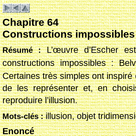
Chapitre 64
Constructions impossibles
L’œuvre d’Escher est
R
ésum
é
:
constructions impossibles
: Bel
Certaines très simples ont inspiré 
de les représenter et, en chois
reproduire l’illusion.
illusion, objet tridimen
Mots-cl
és
:
Enoncé