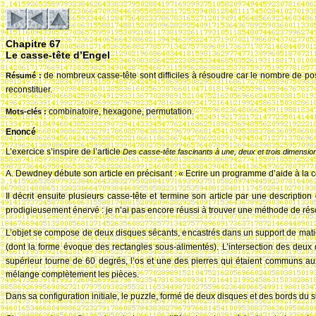
Chapitre 67
Le casse-tête d’Engel
de nombreux casse-tête sont difficiles à résoudre car le nombre de p
R
ésum
é
:
reconstituer.
combinatoire, hexagone, permutation.
Mots-cl
és
:
Enoncé
L’exercice s’inspire de l’article
Des casse-t
ête fascinants
à une, deux et trois
dimensio
A. Dewdney débute son article en précisant
: « Ecrire un programme d’aide à la 
Il décrit ensuite plusieurs casse-tête et termine son article par une descriptio
prodigieusement énervé
: je n’ai pas encore réussi à trouver une méthode de ré
L’objet se compose de deux disques sécants, encastrés dans un support de mati
(dont la forme évoque des rectangles sous-alimentés). L’intersection des de
supérieur tourne de 60 degrés, l’os et une des pierres qui étaient communs a
mélange complètement les pièces.
Dans sa configuration initiale, le puzzle, formé de deux disques et des bords du s