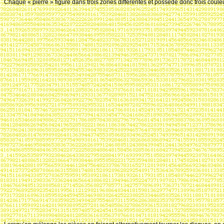
Chaque « pierre » figure dans trois zones différentes et possède donc trois coule