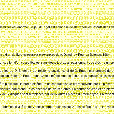
ossibilités est énorme. Le jeu d’Engel est composé de deux cercles inscrits dans 
extrait du livre
de A. Dewdney, Pour La Science, 1984.
ns
R
écr
éations informatiques
conception d’un casse-tête est sans doute tout aussi passionnant que d’écrire un p
n du jeu de D. Engel
: « Le troisième puzzle, celui de D. Engel, m’a procuré de 
solution. Selon D. Engel, son puzzle a même tenu en échec plusieurs spécialistes 
ère plastique
; la partie extérieure de chaque disque est recouverte par 12 pièces
ux disques comprend un os encadré de deux pierres. La couronne d’os et de pier
ux deux disques sont remplacés par deux autres pièces du même type. En faisant 
upport, est divisé en dix zones colorées
: sur les huit zones extérieures on trouve 