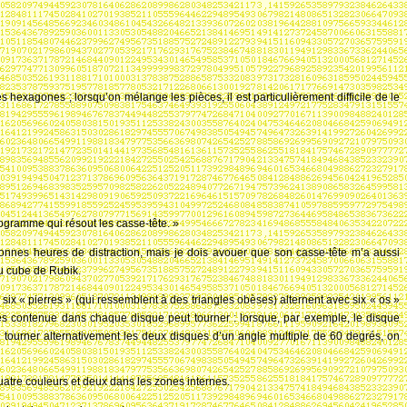
des hexagones
; lorsqu’on mélange les pièces, il est particulièrement difficile de le
rogramme qui résout les casse-tête. »
bonnes heures de distraction, mais je dois avouer que son casse-tête m’a aussi
du cube de Rubik.
: six « pierres » (qui ressemblent à des triangles obèses) alternent avec six « os »
res contenue dans chaque disque peut tourner
: lorsque, par exemple, le disque
tourner alternativement les deux disques d’un angle multiple de 60 degrés, on
quatre couleurs et deux dans les zones internes.