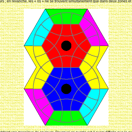
urs
; en revanche, les « os » ne se trouvent simultanément que dans deux zones et