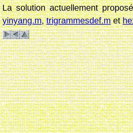
La solution actuellement propos
yinyang.m
,
trigrammesdef.m
et
he