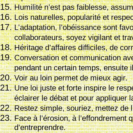
Humilit
é n’est pas faiblesse, assum
Lois naturelles, popularit
é et respec
L’adaptation, l’ob
éissance sont favo
collaborateurs, soyez vigilant et trav
H
éritage d’affaires difficiles, de cor
Conversation et communication av
pendant un certain temps, ensuite il
Voir au loin permet de mieux agir.
Une loi juste et forte inspire le resp
éclairer le d
ébat et pour appliquer l
Restez simple, souriez, mettez de l’
Face
à l’
érosion,
à l’effondrement qu
d’entreprendre.