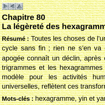
Chapitre 80
La légèreté des hexagram
Toutes les choses de l’
R
ésum
é
:
cycle sans fin
; rien ne s’en va 
apogée connaît un déclin, après 
trigrammes et les hexagrammes q
modèle pour les activités humai
universelles, reflètent ces transfo
hexagramme, yin et ya
Mots-cl
és
: