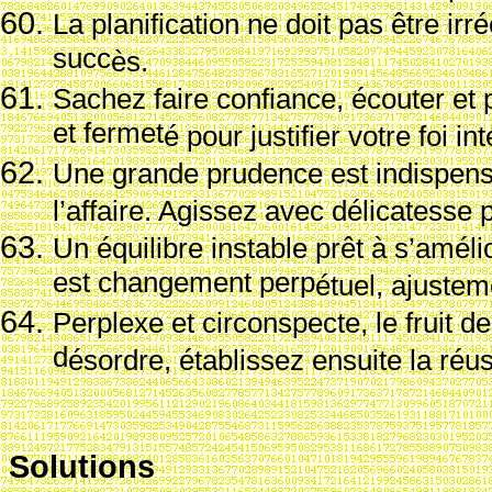
La planification ne doit pas
être irr
é
succ
ès.
Sachez faire confiance,
écouter et
et fermet
é pour justifier votre foi int
Une grande prudence est indispens
l’affaire. Agissez avec d
élicatesse 
Un
équilibre instable pr
êt
à s’am
éli
est changement perp
étuel, ajuste
Perplexe et circonspecte, le fruit de
d
ésordre,
établissez ensuite la r
éus
Solutions