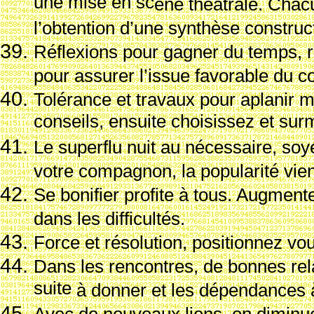
une mise en sc
ène th
é
âtrale. Chac
l’obtention d’une synth
èse construct
R
éflexions pour gagner du temps, 
pour assurer l’issue favorable du c
Tol
érance et travaux pour aplanir ma
conseils, ensuite choisissez et sur
Le superflu nuit au n
écessaire, soy
votre compagnon, la popularit
é vie
Se bonifier profite
à tous. Augment
dans les difficult
és.
Force et r
ésolution, positionnez vou
Dans les rencontres, de bonnes rel
suite
à donner et les d
épendances