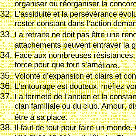
organiser ou r
éorganiser la concor
L’assiduit
é et la pers
év
érance
évol
rester constant dans l’action dema
La retraite ne doit pas
être une ren
attachements peuvent entraver la g
Face aux nombreuses r
ésistances, 
force pour que tout s’am
éliore.
Volont
é d’expansion et clairs et con
L’entourage est douteux, m
éfiez vo
La fermet
é de l’ancien et la const
clan familiale ou du club. Amour, d
être
à sa place.
Il faut de tout pour faire un monde.