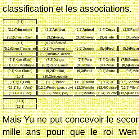
classification et les associations.
(1,1)
(2,1)
Trigramme
(2,2)
Attribut
(2,3)
Animal
(2,4)
Corps
(2,5)
Famil
(3,1)Ch’ien (Ciel)
(3,2)Force,
(3,3)Cheval
(3,4)T
ête
(3,5)P
èr
(4,1)
(4,2)Cr
éativit
é
(5,1)Chen (Tonnerre)
(5,2)Mouvement,
(5,3)Dragon
(5,4)Pied
(5,5)Fils a
(6,1)
(6,2)initiative, action
(7,1)K’an (Eau)
(7,2)Danger
(7,3)Porc
(7,4)Oreille
(7,5)Second 
(8,1)Ken (Montagne)
(8,2)Repos, arr
êt
(8,3)Chien
(8,4)Main
(8,5)Fils c
(9,1)K’un (Terre)
(9,2)Docilit
é,
(9,3)Bœuf
(9,4)Ventre
(9,5)M
èr
(10,1)
(10,2)r
éceptivit
é
(11,1)Li (Feu)
(11,2)Brillant
(11,3)Faisan
(11,4)×il
(11,5)Seconde
(12,1)Sun (Vent)
(12,2)P
én
étration, suivi
(12,3)Volaille
(12,4)Cuisse
(12,5)Fille a
(13,1)Tui (Lac)
(13,2)Plaisir, joie,
(13,3)Mouton
(13,4)Bouche
(13,5)Fille c
(14,1)
(15,1)
Mais Yu ne put concevoir le second
mille ans pour que le roi Wen