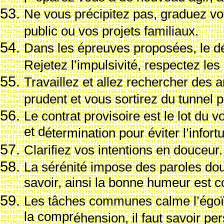
Ne vous pr
écipitez pas, graduez vo
public ou vos projets familiaux.
Dans les
épreuves propos
ées, le d
Rejetez l’impulsivit
é, respectez les
Travaillez et allez rechercher des
prudent et vous sortirez du tunnel po
Le contrat provisoire est le lot du
et d
étermination pour
éviter l’infort
Clarifiez vos intentions en douceur.
La s
ér
énit
é impose des paroles do
savoir, ainsi la bonne humeur est 
Les t
âches communes calme l’
égo
la compr
éhension, il faut savoir per