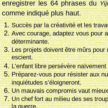
enregistrer les 64 phrases du
Yij
comme indiqué plus haut.
Succ
ès par la cr
éativit
é et les trav
Avec courage, adaptez vous pour ap
d
éterminante.
Les projets doivent
être m
ûrs pour 
escient.
L’enfant libre pers
év
ère na
ïvement 
Pr
éparez-vous pour r
ésister aux n
inqui
études s’
éloigneront.
Un mauvais compromis vaut mieux
Un chef fort au milieu des ses trou
la guerre.