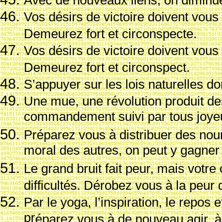
Avec de nouveaux liens, on diminue
Vos d
ésirs de victoire doivent vous
Demeurez fort et circonspecte.
Vos d
ésirs de victoire doivent vous
Demeurez fort et circonspect.
S’appuyer sur les lois naturelles do
Une mue, une r
évolution produit d
commandement suivi par tous joy
Pr
éparez vous
à distribuer des nou
moral des autres, on peut y gagner 
Le grand bruit fait peur, mais votre
difficult
és. D
érobez vous
à la peur 
Par le yoga, l’inspiration, le repos
pr
éparez vous
à de nouveau agir,
à