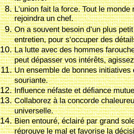
L’union fait la force. Tout le monde 
rejoindra un chef.
On a souvent besoin d’un plus petit 
entretien, pour s’occuper des d
étail
La lutte avec des hommes farouche
peut d
épasser vos int
ér
êts, agisse
Un ensemble de bonnes initiatives 
souriante.
Influence n
éfaste et d
éfiance mutuel
Collaborez
à la concorde chaleureu
universelle.
Bien entour
é,
éclair
é par grand sole
r
éprouve le mal et favorise la d
écis