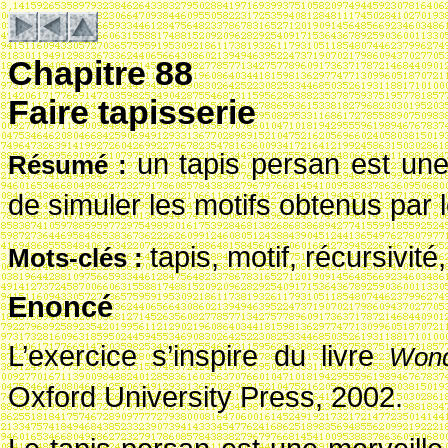
Chapitre 88
Faire tapisserie
un tapis persan est une 
R
ésum
é
:
de simuler les motifs obtenus par 
tapis, motif, récursivit
Mots-cl
és
:
Enoncé
L’exercice s’inspire du livre
Won
Oxford University Press, 2002.