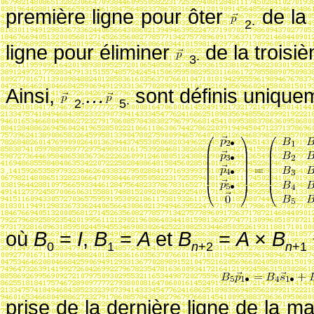
première ligne pour ôter
de la 
2
∙
ligne pour éliminer
de la troisiè
3
∙
Ainsi,
…
sont définis unique
2
∙
5
∙
où
B
=
I
,
B
=
A
et
B
=
A
×
B
0
1
n
+2
n
+1
prise de la dernière ligne de la m