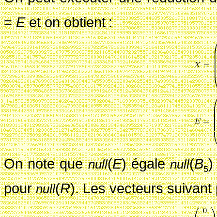
=
E
et on obtient
:
On note que
(
E
)
égale
(
B
null
null
5
pour
(
R
)
. Les vecteurs suivan
null