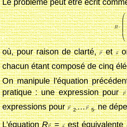
Le problème peut être écrit comme
où, pour raison de clarté,
et
on
chacun étant composé de cinq él
On manipule l’équation précéden
pratique
: une expression pour
expressions pour
…
ne dépe
2
∙
5
∙
L’équation
R
=
est équivalente