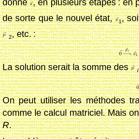
donné
, en plusieurs étapes
: en 
de sorte que le nouvel état,
, so
1
, etc.
:
2
La solution serait la somme des
i
On peut utiliser les méthodes tr
comme le calcul matriciel. Mais on e
R
.