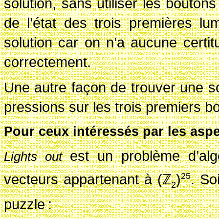
solution, sans utiliser les bouto
de l’état des trois premières lu
solution car on n’a aucune certi
correctement.
Une autre façon de trouver une so
pressions sur les trois premiers b
Pour ceux intéressés par les as
est un problème d’algè
Lights out
vecteurs appartenant à
(
ℤ
)
. So
25
2
puzzle
: