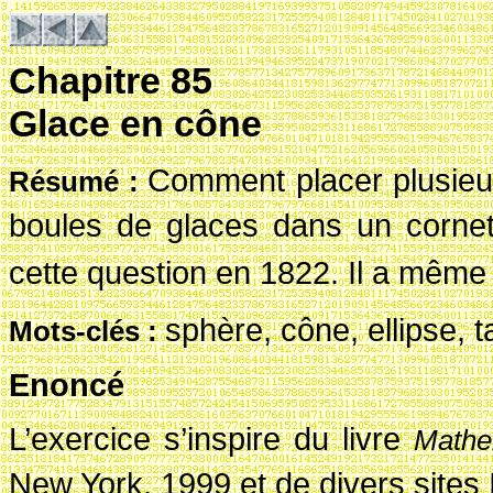
Chapitre 85
Glace en cône
Comment placer plusieu
R
ésum
é
:
boules de glaces dans un corne
cette question en 1822. Il a même
sphère, cône, ellipse, t
Mots-cl
és
:
Enoncé
L’exercice s’inspire du livre
Mathe
New York, 1999 et de divers sites 