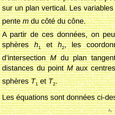
sur un plan vertical. Les variabl
pente
m
du côté du cône.
A partir de ces données, on peu
sphères
h
et
h
, les coordo
1
2
d’intersection
M
du plan tangent
distances du point
M
aux centre
sphères
T
et
T
.
1
2
Les équations sont données ci-d