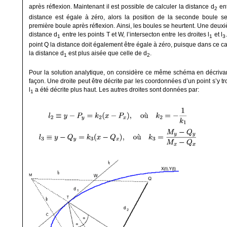
après réflexion. Maintenant il est possible de calculer la distance d
ent
2
distance est égale à zéro, alors la position de la seconde boule se 
première boule après réflexion. Ainsi, les boules se heurtent. Une deuxiè
distance d
entre les points T et W, l’intersecton entre les droites l
et l
1
1
3
point Q la distance doit également être égale à zéro, puisque dans ce ca
la distance d
est plus aisée que celle de d
.
1
2
Pour la solution analytique, on considère ce même schéma en décrivan
façon. Une droite peut être décrite par les coordonnées d’un point s’y tr
l
a été décrite plus haut. Les autres droites sont données par:
1