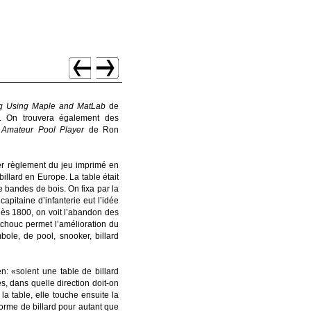
ing Using Maple and MatLab
de
93. On trouvera également des
 Amateur Pool Player
de Ron
ier règlement du jeu imprimé en
illard en Europe. La table était
e bandes de bois. On fixa par la
apitaine d’infanterie eut l’idée
Dès 1800, on voit l’abandon des
utchouc permet l’amélioration du
bole, de pool, snooker, billard
n: «soient une table de billard
, dans quelle direction doit-on
a table, elle touche ensuite la
orme de billard pour autant que