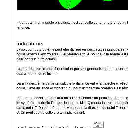
Pour obtenir un modèle physique, il est conseillé de faire référence au
énoncé.
Indications
La solution du problème peut être divisée en deux étapes principales. P
boule réfléchie est trouvée. Deuxièmement, le point sur la bande est
balle soit sur la trajectoire.
La première partie peut être résolue par une généralisation du problème
égal à l’angle de réflexion).
Dans la deuxième partie on calcule la distance entre la trajectoire réflé
boule. Cette distance est fonction du point d’impact (le problème est réso
Pour commencer, on construit un point M comme un point miroir de P en
de symétrie. La droite l′ reliant les points M et Q coupe la droite l au 
par le point T. Du point P on doit viser dans la direction du point T pour 
Q. On peut décrire cette droite implicitement: