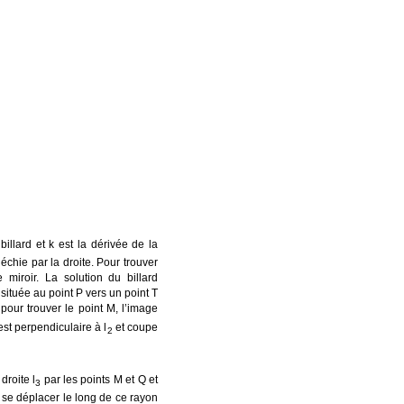
llard et k est la dérivée de la
léchie par la droite. Pour trouver
 miroir. La solution du billard
située au point P vers un point T
 pour trouver le point M, l’image
st perpendiculaire à l
et coupe
2
droite l
par les points M et Q et
3
t se déplacer le long de ce rayon