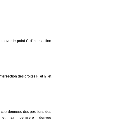
rouver le point C d’intersection
ntersection des droites l
et l
, et
1
3
 coordonnées des positions des
 et sa permière dérivée