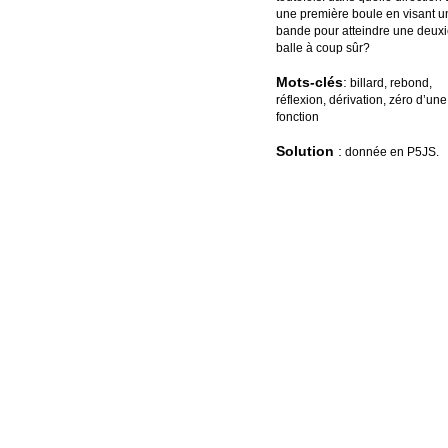
une première boule en visant u
bande pour atteindre une deux
balle à coup sûr?
Mots-clés
:
billard, rebond,
réflexion, dérivation, zéro d’une
fonction
Solution
:
donnée en P5JS.