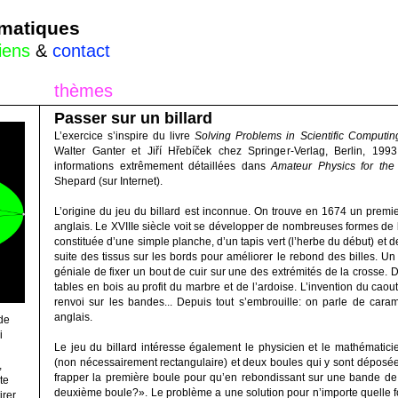
rmatiques
liens
&
contact
thèmes
Passer sur un billard
L’exercice s’inspire du livre
Solving Problems in Scientific Comput
Walter Ganter et Jiří Hřebíček chez Springer-Verlag, Berlin, 19
informations extrêmement détaillées dans
Amateur Physics for the
Shepard (sur Internet).
L’origine du jeu du billard est inconnue. On trouve en 1674 un prem
anglais. Le XVIIIe siècle voit se développer de nombreuses formes de b
constituée d’une simple planche, d’un tapis vert (l’herbe du début) et d
suite des tissus sur les bords pour améliorer le rebond des billes. Un c
géniale de fixer un bout de cuir sur une des extrémités de la crosse. 
tables en bois au profit du marbre et de l’ardoise. L’invention du cao
renvoi sur les bandes... Depuis tout s’embrouille: on parle de caram
anglais.
de
i
Le jeu du billard intéresse également le physicien et le mathématicie
(non nécessairement rectangulaire) et deux boules qui y sont déposées
,
frapper la première boule pour qu’en rebondissant sur une bande de l
te
deuxième boule?». Le problème a une solution pour n’importe quelle f
irer