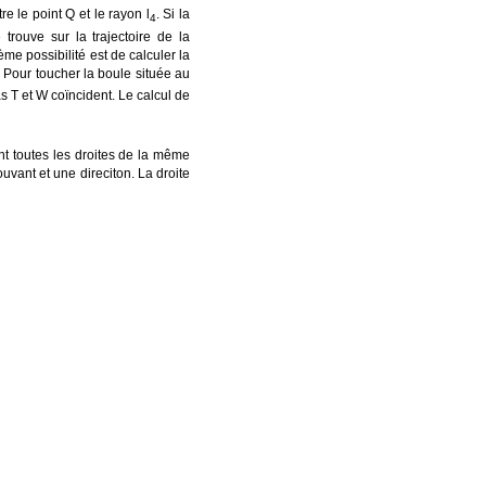
re le point Q et le rayon l
. Si la
4
trouve sur la trajectoire de la
me possibilité est de calculer la
. Pour toucher la boule située au
s T et W coïncident. Le calcul de
t toutes les droites de la même
ouvant et une direciton. La droite