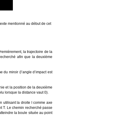
 texte mentionné au début de cet
remièrement, la trajectoire de la
 recherché afin que la deuxième
 du miroir (l’angle d’impact est
chie et la position de la deuxième
lu lorsque la distance vaut 0).
 utilisant la droite l comme axe
point T. Le chemin recherché passe
atteindre la boule située au point