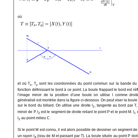
où
et où T
, T
sont les coordonnées du point commun sur la bande du bi
x
y
fonction définissant le bord à ce point. La boule frappant le bord est réf
l’image miroir de la position d’une boule on utilise l comme droite
généralisé est montrée dans la figure ci-dessous. On peut viser la boule 
sur le bord du billard. On utilise une droite l
, tangente au bord par T,
1
miroir de P. l
est le segment de droite reliant le point P et le point M. l
e
2
1
l
au point milieu C.
2
Si le point M est connu, il est alors possible de dessiner un segment de 
un rayon l
(issu de M et passant par T). La boule située au point P doi
4