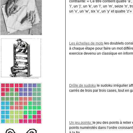
contrainte: « Ce titre contient quatre ’a’, u
’i’, un ’j’, un ’k’, un ’l’, un ’m’, seize ’n’, t
un ’v’, un ’w’, six ’x’, un ’y’ et quatre ’z’»
Les échelles de mots
les doublets consi
à chaque étape pour faire un mot différe
exercice devenu un classique en inform
Drôle de sudoku
le sudoku irrégulier af
carrés de trois par trois cases, tout en 
Un jeu
pointu:
le jeu des points à relier
points numérotés dans l’ordre croissan
à la fin.