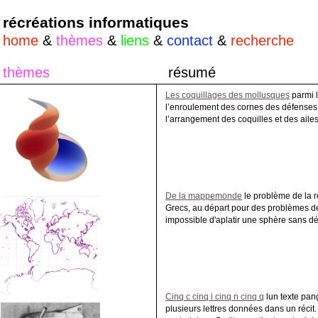
récréations informatiques
home
&
thèmes
&
liens
&
contact
&
recherche
thèmes
résumé
Les coquillages des mollusques
parmi l
l’enroulement des cornes des défenses, 
l’arrangement des coquilles et des ailes 
De la mappemonde
le problème de la r
Grecs, au départ pour des problèmes de na
impossible d'aplatir une sphère sans dé
Cinq c cinq i cinq n cinq q
lun texte pan
plusieurs lettres données dans un récit.