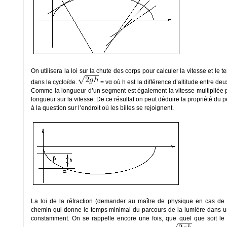
On utilisera la loi sur la chute des corps pour calculer la vitesse et le
dans la cycloïde.
=
v
α
où
h
est la différence d’altitude entre de
Comme la longueur d’un segment est également la vitesse multipliée pa
longueur sur la vitesse. De ce résultat on peut déduire la propriété d
à la question sur l’endroit où les billes se rejoignent.
La loi de la réfraction (demander au maître de physique en cas de 
chemin qui donne le temps minimal du parcours de la lumière dans un 
constamment. On se rappelle encore une fois, que quel que soit le