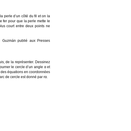
a perle d’un côté du fil et on la
 de fer pour que la perle mette le
lus court entre deux points ne
e Guzmán publié aux Presses
is, de la représenter. Dessinez
tourner le cercle d’un angle
α
et
rs des équations en coordonnées
 arc de cercle est donné par
rα
.