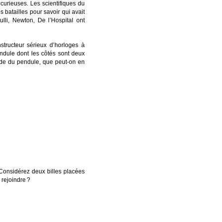
urieuses. Les scientifiques du
 batailles pour savoir qui avait
ulli, Newton, De l’Hospital ont
structeur sérieux d’horloges à
endule dont les côtés sont deux
iode du pendule, que peut-on en
 Considérez deux billes placées
 rejoindre
?