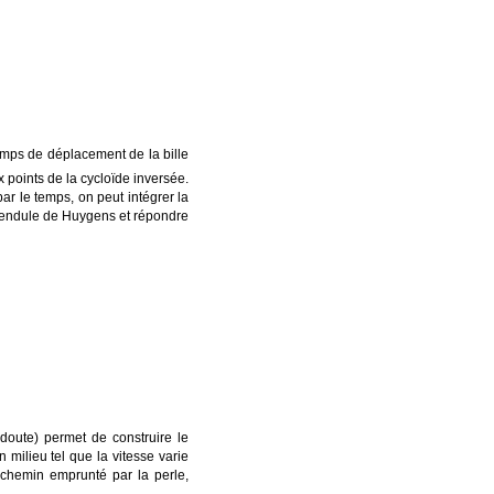
 temps de déplacement de la bille
ux points de la cycloïde inversée.
r le temps, on peut intégrer la
u pendule de Huygens et répondre
doute) permet de construire le
milieu tel que la vitesse varie
 chemin emprunté par la perle,