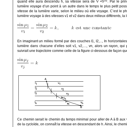
quand elle aura descendu
h
, sa vitesse sera de
. Par le pri
lumière voyage d’un point à un autre dans le temps le plus petit pos
vitesse de la lumière varie, selon le milieu où elle voyage. C’est le p
lumière voyage à des vitesses
v
1
et
v
2
dans deux milieux différents, la l
En imaginant un milieu formé par des couches
I
1
,
I
2
,...,
I
n
horizontales 
lumière dans chacune d’elles soit
v
1
,
v
2
,....,
v
n
, alors un rayon, qui 
suivrait une trajectoire comme celle de la figure ci-dessous de façon qu
Ce chemin serait le chemin du temps minimal pour aller de
A
à
B
aux 
de la cycloïde, on connaît la vitesse en descendant de
h
. Ainsi, le che