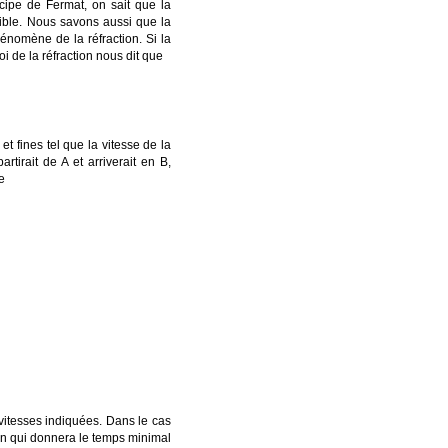
ncipe de Fermat, on sait que la
sible. Nous savons aussi que la
hénomène de la réfraction. Si la
oi de la réfraction nous dit que
et fines tel que la vitesse de la
partirait de
A
et arriverait en
B
,
e
vitesses indiquées. Dans le cas
min qui donnera le temps minimal