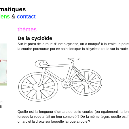
rmatiques
liens
&
contact
thèmes
De la cycloïde
Sur le pneu de la roue d’une bicyclette, on a marqué à la craie un point 
la courbe parcourue par ce point lorsque la bicyclette roule sur la route
int
it
Quelle est la longueur d’un arc de cette courbe (ou également, la long
lorsque la roue a fait un tour complet)
? De la même façon, quelle est l’
un arc et la droite sur laquelle la roue a roulé
?