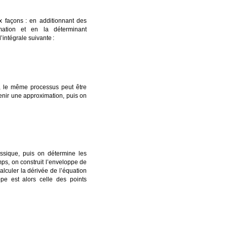
x façons
: en additionnant des
ation et en la déterminant
l’intégrale suivante
:
te, le même processus peut être
enir une approximation, puis on
ssique, puis on détermine les
ps, on construit l’enveloppe de
calculer la dérivée de l’équation
ppe est alors celle des points