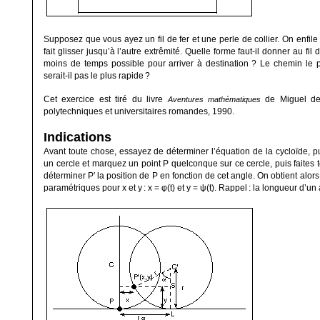
Supposez que vous ayez un fil de fer et une perle de collier. On enfile l
fait glisser jusqu’à l’autre extrêmité. Quelle forme faut-il donner au fil
moins de temps possible pour arriver à destination
? Le chemin le p
serait-il pas le plus rapide
?
Cet exercice est tiré du livre
de Miguel d
Aventures mathématiques
polytechniques et universitaires romandes, 1990.
Indications
Avant toute chose, essayez de déterminer l’équation de la cycloïde, pu
un cercle et marquez un point
P
quelconque sur ce cercle, puis faites 
déterminer
P
′ la position de
P
en fonction de cet angle. On obtient alo
paramétriques pour
x
et
y
:
x
=
φ
(
t
) et
y
=
ψ
(t). Rappel
: la longueur d’un