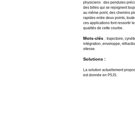
physiciens : des pendules préci
des billes qui se rejoignent tou
au même point, des chemins pl
rapides entre deux points, toute
ces applications font ressortir le
qualités de cette courbe.
Mots-clés
:
trajectoire, cynét
intégration, enveloppe, réfractio
vitesse.
Solutions :
La solution actuellement propo
est donnée en P5JS.