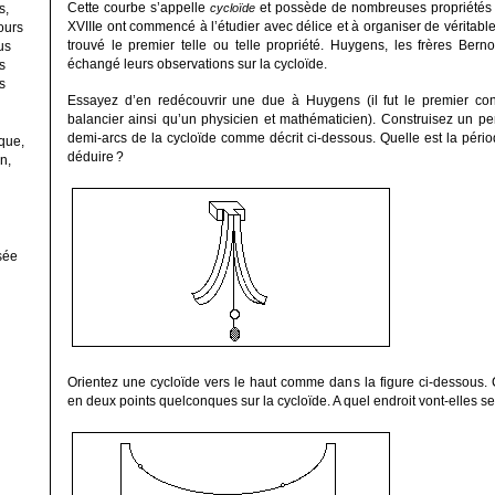
Cette courbe s’appelle
et possède de nombreuses propriétés c
s,
cycloïde
XVIII
e
ont commencé à l’étudier avec délice et à organiser de véritables
jours
trouvé le premier telle ou telle propriété. Huygens, les frères Berno
us
échangé leurs observations sur la cycloïde.
s
s
Essayez d’en redécouvrir une due à Huygens (il fut le premier con
balancier ainsi qu’un physicien et mathématicien). Construisez un p
demi-arcs de la cycloïde comme décrit ci-dessous. Quelle est la pér
ique,
déduire
?
n,
sée
Orientez une cycloïde vers le haut comme dans la figure ci-dessous.
en deux points quelconques sur la cycloïde. A quel endroit vont-elles se