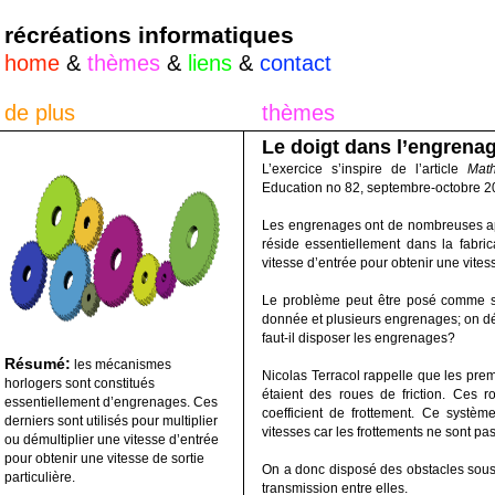
récréations informatiques
home
&
thèmes
&
liens
&
contact
de plus
thèmes
Le doigt dans l’engrena
L’exercice s’inspire de l’article
Mat
Education no 82, septembre-octobre 2
Les engrenages ont de nombreuses appl
réside essentiellement dans la fabric
vitesse d’entrée pour obtenir une vitess
Le problème peut être posé comme su
donnée et plusieurs engrenages; on dés
faut-il disposer les engrenages?
Résumé:
les mécanismes
Nicolas Terracol rappelle que les prem
horlogers sont constitués
étaient des roues de friction. Ces r
essentiellement d’engrenages. Ces
coefficient de frottement. Ce systèm
derniers sont utilisés pour multiplier
vitesses car les frottements ne sont pa
ou démultiplier une vitesse d’entrée
pour obtenir une vitesse de sortie
On a donc disposé des obstacles sous
particulière.
transmission entre elles.