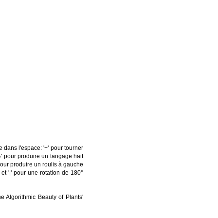
e dans l'espace: '+' pour tourner
&' pour produire un tangage hait
 pour produire un roulis à gauche
et '|' pour une rotation de 180°
e Algorithmic Beauty of Plants'