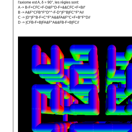
l'axiome est A, δ = 90°, les règles sont:
A -> B-F+CFC+F-D&F^D-F+&&CFC+F+B//'
B -> A&F^CFB^F^D^^-F-D^|F^B|FC^F^A//
C -> |D^|F^B-F+C^F^A&&FA&F^C+F+B^F^D//
D -> |CFB-F+B|FA&F^A&&FB-F+B|FC//