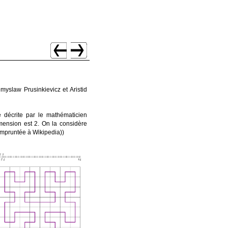
yslaw Prusinkievicz et Aristid
 décrite par le mathématicien
mension est 2. On la considère
empruntée à Wikipedia))