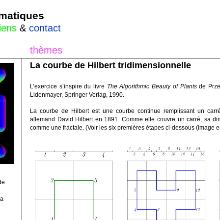
rmatiques
liens
&
contact
thèmes
La courbe de Hilbert tridimensionnelle
L’exercice s’inspire du livre
The Algorithmic Beauty of Plants
de Przem
Lidenmayer, Springer Verlag, 1990.
La courbe de Hilbert est une courbe continue remplissant un carré
allemand David Hilbert en 1891. Comme elle couvre un carré, sa di
comme une fractale. (Voir les six premières étapes ci-dessous (image 
de
la