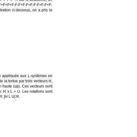
-F-F+F+F+F-F-F+F-F+F-F-F+F-F+F-
tration ci-dessous, on a pris le
re appliquée aux L-systèmes en
e la tortue par trois vecteurs H,
ion haute (up). Ces vecteurs sont
on: H x L = U. Les rotations sont
R: [H L U] R.