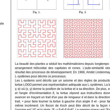
sée
La beauté des plantes a séduit les mathématiciens depuis longtemps: sy
arrangement hélicoïdal des capitules et cones. L'auto-similarité ob
résultat des processus de développement. En 1968, Aristid Lindenmaye
L-systèmes pour décrire ce processus.
Les L-systems sont décrits par un axiome et des règles de product
tortue LOGO permet une représentation adéquate aux L-systèmes. La tortu
y, α) où (x, y) donne la position de la tortue et α sa direction. De plus
et l'angle d'incrémentation δ, la tortue répond aux instructions do
avancer en traçant un trait d'un pas de longueur d et dans la direction
trait, + pour faire tourner la tortue à gauche d'un angle δ et - pour fa
même incrément. Un flocon de Koch peut être décrit de la façon s
l'axiome est "-F" et la règle, "F -> F+F-F-F+F". Le premier niveau est: 