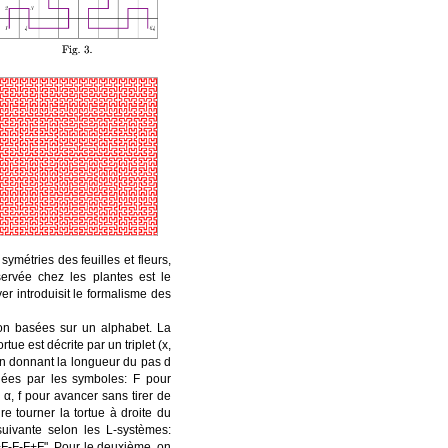
métries des feuilles et fleurs,
servée chez les plantes est le
r introduisit le formalisme des
ion basées sur un alphabet. La
e est décrite par un triplet (x,
, en donnant la longueur du pas d
nnées par les symboles: F pour
 α, f pour avancer sans tirer de
ire tourner la tortue à droite du
uivante selon les L-systèmes:
"F+F-F-F+F". Pour le deuxième, on