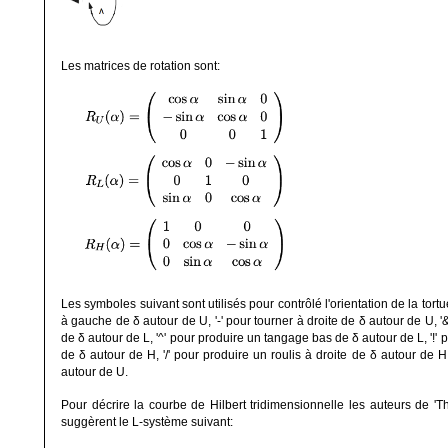
Les matrices de rotation sont:
Les symboles suivant sont utilisés pour contrôlé l'orientation de la tortu
à gauche de δ autour de U, '-' pour tourner à droite de δ autour de U, '
de δ autour de L, '^' pour produire un tangage bas de δ autour de L, '!'
de δ autour de H, '/' pour produire un roulis à droite de δ autour de H 
autour de U.
Pour décrire la courbe de Hilbert tridimensionnelle les auteurs de 'Th
suggèrent le L-système suivant: