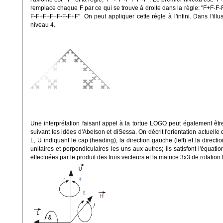
remplace chaque F par ce qui se trouve à droite dans la règle: "F+F
F-F+F+F+F-F-F+F". On peut appliquer cette règle à l'infini. Dans l'illus
niveau 4.
Une interprétation faisant appel à la tortue LOGO peut également êt
suivant les idées d'Abelson et diSessa. On décrit l'orientation actuelle d
L, U indiquant le cap (heading), la direction gauche (left) et la direct
unitaires et perpendiculaires les uns aux autres; ils satisfont l'équati
effectuées par le produit des trois vecteurs et la matrice 3x3 de rotation 