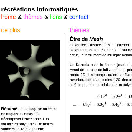
récréations informatiques
home
&
thèmes
&
liens
&
contact
de plus
thèmes
Être de
Mesh
L’exercice s’inspire de sites interne
s’expriment en représentant des surface
cœur, un instrument de musique nommé 
Un Kazoola est à la fois un jouet et
Avant de le jeter définitivement, le pè
rendu 3D. Il s’aperçoit qu’en soufflan
réverbération d’au moins 120 décibe
surface peut être produite par un polyn
Résumé:
le maillage se dit
Mesh
en anglais. Il consiste à
décomposer l’enveloppe d’un
volume en polygones. De belles
surfaces peuvent ainsi être