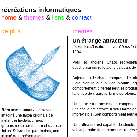
récréations informatiques
home
&
thèmes
&
liens
&
contact
de plus
thèmes
Un étrange attracteur
L’exercice s’inspire du livre
Chaos in 
1994.
Pour les anciens, Chaos représenta
cauchemar qui reflétaient les peurs de 
Aujourd’hui le chaos comprend l’étud
Cela signifie que si l’on modifie 
comportement différent peut se produ
la fumée de cigarette, la météorologie, 
Un attracteur représente le comporte
une ficelle est attracteur sous forme de
Résumé:
Clifford A. Pickover a
imprévisible. Son comportement peut ê
imaginé une façon originale de
mélanger fractals, chaos,
Un ordinateur est capable de simuler
graphisme sur ordinateur et science
voit apparaître de nombreuses représent
fiction. Suivant les paramètres, une
infinité de représentations