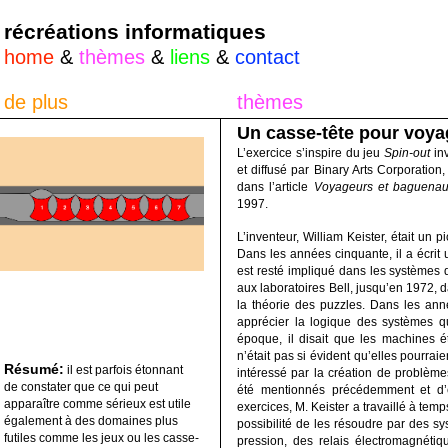
récréations informatiques
home
&
thèmes
&
liens
&
contact
de plus
thèmes
Un casse-tête pour voy
L’exercice s’inspire du jeu
Spin-out
inv
et diffusé par Binary Arts Corporation
dans l’article
Voyageurs et baguenau
1997.
L’inventeur, William Keister, était un 
Dans les années cinquante, il a écrit
est resté impliqué dans les systèmes 
aux laboratoires Bell, jusqu’en 1972, dat
la théorie des puzzles. Dans les ann
apprécier la logique des systèmes qu
époque, il disait que les machines éta
n’était pas si évident qu’elles pourrai
Résumé:
il est parfois étonnant
intéressé par la création de problèm
de constater que ce qui peut
été mentionnés précédemment et d’
apparaître comme sérieux est utile
exercices, M. Keister a travaillé à tem
également à des domaines plus
possibilité de les résoudre par des sy
futiles comme les jeux ou les casse-
pression, des relais électromagnéti