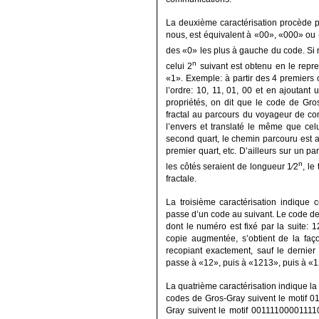
La deuxième caractérisation procède p
nous, est équivalent à «00», «000» ou
des «0» les plus à gauche du code. Si
n
celui 2
suivant est obtenu en le repre
«1». Exemple: à partir des 4 premiers c
l’ordre: 10, 11, 01, 00 et en ajoutan
propriétés, on dit que le code de Gro
fractal au parcours du voyageur de com
l’envers et translaté le même que celu
second quart, le chemin parcouru est a
premier quart, etc. D’ailleurs sur un p
n
les côtés seraient de longueur 1∕2
, le
fractale.
La troisième caractérisation indique
passe d’un code au suivant. Le code d
dont le numéro est fixé par la suite:
copie augmentée, s’obtient de la faç
recopiant exactement, sauf le derni
passe à «12», puis à «1213», puis à «
La quatrième caractérisation indique la d
codes de Gros-Gray suivent le motif 0
Gray suivent le motif 00111100001111