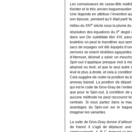
Les connaisseurs de casse-tête math
Keister et le très ancien baguenaudie
Une légende en attribue l’invention au
son épouse, pendant qu’il était parti 
e
milieu du XIV
siècle sous la plume d
e
résolution des équations du 3
degré q
dans son
De subtilitate libri XXI
, paru
toutefois on peut le transférer aux ser
sacs de voyages ont été équipés d’une
serrures se soient révélées agaçantes,
d’éternuer, désirait y saisir un mouc
Spin-out
s’applique presque mot à mot.
abaissé ou levé, et que le seul autre
levé le plus à droite, et cela à conditio
Cela suggère de coder la position du b
anneau baissé. La position de dépar
qui est le code de Gros-Gray de l’entier
que pour le Spin-out, à condition de 
aucune méthode ne peut raccourcir les 
centrale. Si vous partez dans la ma
avantages du Spin-out sur le baguen
imaginer les variantes.
La suite de Gros-Gray donne d’ailleurs
de Hanoï. Il s’agit de déplacer une 