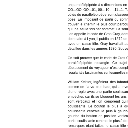
un parallélépipède à
n
dimensions en
OO…OO, OO…01, 00…10,…,11...1. Tout
côtés du parallélépipède sont classées
posé. En imposant de partir du somm
trouver le chemin le plus court parco
qu’une seule fois par sommet. La solu
l’on appelle le code de Gros-Gray, dont
de notaire à Lyon, il publia en 1872 un
avec un casse-tête. Gray travaillait a
détaillée dans les années 1930. Souvent, 
On sait prouver que le code de Gros-G
parallélépipède rectangle. Ce traje
déplacement du voyageur n’est comple
régularités fascinantes sur lesquelles 
William Keister, ingénieur des labora
comme on l’a vu plus haut, qui a inven
d’une règle avec une partie coulissant
empêcher, car ils se bloquent les uns 
sont verticaux et l’on comprend qu’il
coulissante. Le bouton le plus à dro
coulissante centrale le plus à gauc
gauche du bouton en position vertical
partie coulissante centrale le plus à dro
remarques étant faites, le casse-tête