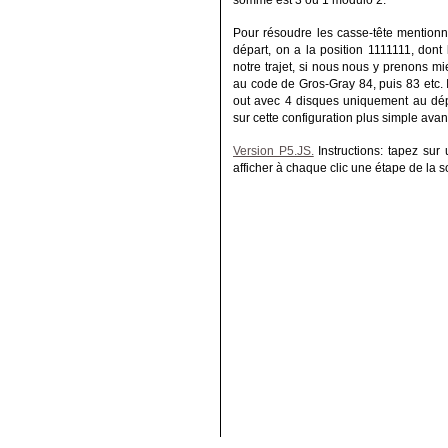
somme est 3 ou 1 modulo 2.
Pour résoudre les casse-tête mentionnés
départ, on a la position 1111111, dont 
notre trajet, si nous nous y prenons 
au code de Gros-Gray 84, puis 83 etc. 
out avec 4 disques uniquement au dép
sur cette configuration plus simple avan
Version P5.JS.
Instructions: tapez sur
afficher à chaque clic une étape de la 