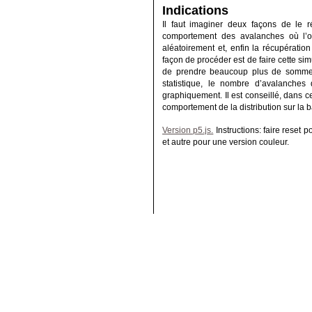
Indications
Il faut imaginer deux façons de le 
comportement des avalanches où l’on 
aléatoirement et, enfin la récupérati
façon de procéder est de faire cette si
de prendre beaucoup plus de sommets 
statistique, le nombre d’avalanches d
graphiquement. Il est conseillé, dans c
comportement de la distribution sur la b
Version p5.js.
Instructions: faire reset 
et autre pour une version couleur.