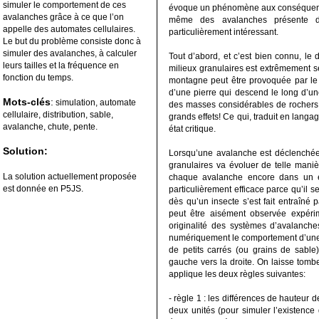
simuler le comportement de ces
évoque un phénomène aux conséquence
avalanches grâce à ce que l’on
même des avalanches présente de
appelle des automates cellulaires.
particulièrement intéressant.
Le but du problème consiste donc à
simuler des avalanches, à calculer
Tout d’abord, et c’est bien connu, l
leurs tailles et la fréquence en
milieux granulaires est extrêmement s
fonction du temps.
montagne peut être provoquée par le
d’une pierre qui descend le long d’une
Mots-clés
:
simulation, automate
des masses considérables de rochers. 
cellulaire, distribution, sable,
grands effets! Ce qui, traduit en langa
avalanche, chute, pente.
état critique.
Solution:
Lorsqu’une avalanche est déclenchée
granulaires va évoluer de telle maniè
La solution actuellement proposée
chaque avalanche encore dans un éta
est donnée en P5JS.
particulièrement efficace parce qu’il s
dès qu’un insecte s’est fait entraîné 
peut être aisément observée expérim
originalité des systèmes d’avalanches
numériquement le comportement d’une 
de petits carrés (ou grains de sabl
gauche vers la droite. On laisse tomb
applique les deux règles suivantes:
- règle 1 : les différences de hauteu
deux unités (pour simuler l’existence 