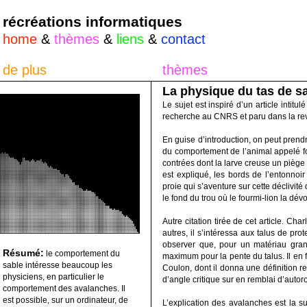
récréations informatiques
home
&
thèmes
&
liens
&
contact
de plus
thèmes
La physique du tas de s
Le sujet est inspiré d’un article intitul
recherche au CNRS et paru dans la rev
En guise d’introduction, on peut prendre
du comportement de l’animal appelé fou
contrées dont la larve creuse un piège
est expliqué, les bords de l’entonnoir
proie qui s’aventure sur cette décliv
le fond du trou où le fourmi-lion la dévor
Autre citation tirée de cet article. Cha
autres, il s’intéressa aux talus de protec
observer que, pour un matériau granu
Résumé:
le comportement du
maximum pour la pente du talus. Il en fo
sable intéresse beaucoup les
Coulon, dont il donna une définition 
physiciens, en particulier le
d’angle critique sur en remblai d’autor
comportement des avalanches. Il
est possible, sur un ordinateur, de
L’explication des avalanches est la s