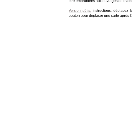
être empruntées aux ouvrages de math
Version p5.js.
Instructions: déplacez 
bouton pour déplacer une carte après l'