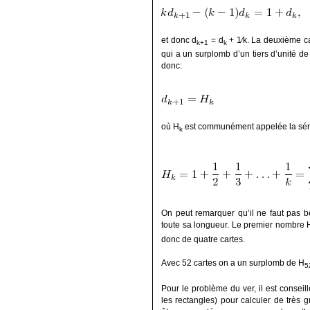
et donc d
= d
+ 1∕k. La deuxième ca
k+1
k
qui a un surplomb d’un tiers d’unité de
donc:
où H
est communément appelée la sér
k
On peut remarquer qu’il ne faut pas 
toute sa longueur. Le premier nombre 
donc de quatre cartes.
Avec 52 cartes on a un surplomb de H
5
Pour le problème du ver, il est conseillé
les rectangles) pour calculer de très