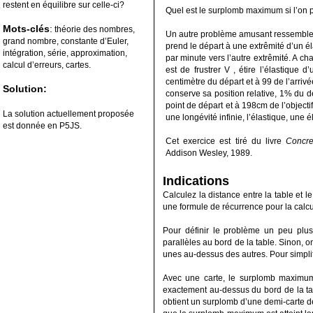
restent en équilibre sur celle-ci?
Quel est le surplomb maximum si l’on p
Mots-clés
:
théorie des nombres,
Un autre problème amusant ressemble à c
grand nombre, constante d’Euler,
prend le départ à une extrêmité d’un é
intégration, série, approximation,
par minute vers l’autre extrêmité. A c
calcul d’erreurs, cartes.
est de frustrer V , étire l’élastique
centimètre du départ et à 99 de l’arrivé
Solution:
conserve sa position relative, 1% du d
point de départ et à 198cm de l’objecti
La solution actuellement proposée
une longévité infinie, l’élastique, une él
est donnée en P5JS.
Cet exercice est tiré du livre
Concre
Addison Wesley, 1989.
Indications
Calculez la distance entre la table et l
une formule de récurrence pour la calcu
Pour définir le problème un peu plus
parallèles au bord de la table. Sinon, o
unes au-dessus des autres. Pour simplif
Avec une carte, le surplomb maximum e
exactement au-dessus du bord de la tabl
obtient un surplomb d’une demi-carte de