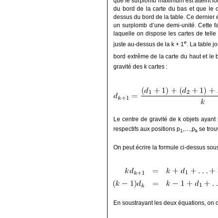
que le surplomb maximum est atteint lor
du bord de la carte du bas et que le 
dessus du bord de la table. Ce dernier 
un surplomb d’une demi-unité. Cette 
laquelle on dispose les cartes de telle
e
juste au-dessus de la k + 1
. La table j
bord extrême de la carte du haut et le 
gravité des k cartes :
Le centre de gravité de k objets ayant 
respectifs aux positions p
,…,p
se trou
1
k
On peut écrire la formule ci-dessus sou
En soustrayant les deux équations, on o